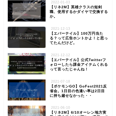
2022-01-03
【リネ2M】英雄クラスの短剣
職、使用するかダイヤで交換する
か。
2021-12-13
【エバーテイル】100万円当た
る？って広告ホントかよ！と思っ
てたんだけど。
2021-12-12
【エバーテイル】公式Twitterフ
ォローしたら課金アイテムくれる
って言ったじゃんね！
2021-07-18
【ポケモンGO】GoFest2021反
省会。1日目の色違い率は2日目
に持ち越せなかった・・
2021-06-10
【リネ2M】6/10オーレン地方実