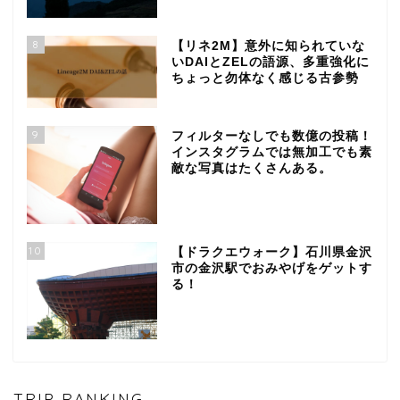
8
【リネ2M】意外に知られていな
いDAIとZELの語源、多重強化に
ちょっと勿体なく感じる古参勢
9
フィルターなしでも数億の投稿！
インスタグラムでは無加工でも素
敵な写真はたくさんある。
10
【ドラクエウォーク】石川県金沢
市の金沢駅でおみやげをゲットす
る！
TRIP RANKING