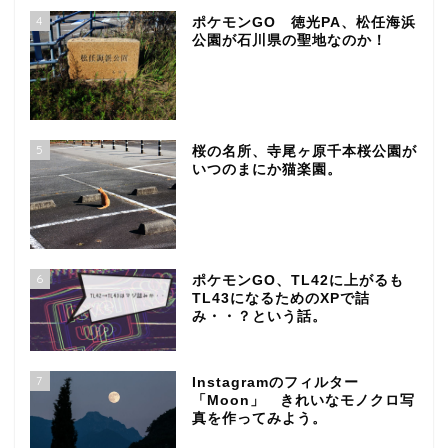
4
ポケモンGO 徳光PA、松任海浜
公園が石川県の聖地なのか！
5
桜の名所、寺尾ヶ原千本桜公園が
いつのまにか猫楽園。
6
ポケモンGO、TL42に上がるも
TL43になるためのXPで詰
み・・？という話。
7
Instagramのフィルター
「Moon」 きれいなモノクロ写
真を作ってみよう。