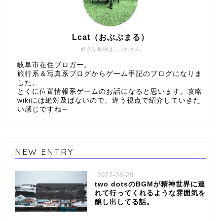
Lcat（おぶぶまる）
好きな動物はこぶたさん
岐阜市在住ブロガー。
旅行系＆写真系ブログからゲーム手記のブログになりま
した。
とくに位置情報系ゲームのお話になると思います。攻略
wikiには絶対及ばないので、違う視点で紹介していきた
い感じですね～
NEW ENTRY
2022-08-20
two dotsのBGMが精神世界に連
れて行ってくれるような雰囲気を
醸し出してる話。