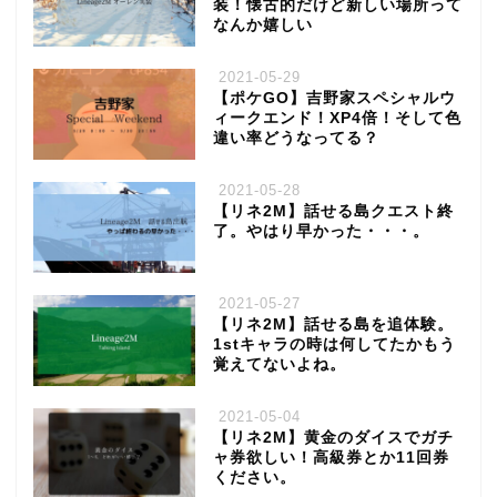
装！懐古的だけど新しい場所って
なんか嬉しい
2021-05-29
【ポケGO】吉野家スペシャルウ
ィークエンド！XP4倍！そして色
違い率どうなってる？
2021-05-28
【リネ2M】話せる島クエスト終
了。やはり早かった・・・。
2021-05-27
【リネ2M】話せる島を追体験。
1stキャラの時は何してたかもう
覚えてないよね。
2021-05-04
【リネ2M】黄金のダイスでガチ
ャ券欲しい！高級券とか11回券
ください。