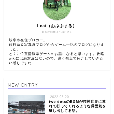
Lcat（おぶぶまる）
好きな動物はこぶたさん
岐阜市在住ブロガー。
旅行系＆写真系ブログからゲーム手記のブログになりま
した。
とくに位置情報系ゲームのお話になると思います。攻略
wikiには絶対及ばないので、違う視点で紹介していきた
い感じですね～
NEW ENTRY
2022-08-20
two dotsのBGMが精神世界に連
れて行ってくれるような雰囲気を
醸し出してる話。