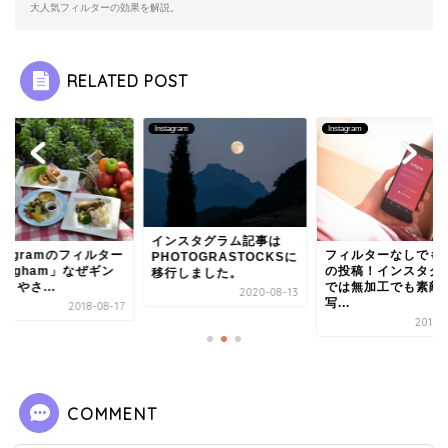
大人気フィルターの効果を解説。
RELATED POST
agram
Instagram
Instagram
インスタグラム記事は
stagramのフィルター
フィルターなしでも
PHOTOGRASTOCKSに
ingham」なぜギン
の投稿！インスタグ
移行しました。
！やさ...
では無加工でも素敵
2020-08-13
写...
2018-08-17
2018-
COMMENT