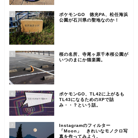
4
ポケモンGO 徳光PA、松任海浜
公園が石川県の聖地なのか！
5
桜の名所、寺尾ヶ原千本桜公園が
いつのまにか猫楽園。
6
ポケモンGO、TL42に上がるも
TL43になるためのXPで詰
み・・？という話。
7
Instagramのフィルター
「Moon」 きれいなモノクロ写
真を作ってみよう。