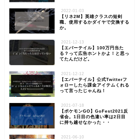
2022-01-03
【リネ2M】英雄クラスの短剣
職、使用するかダイヤで交換する
か。
2021-12-13
【エバーテイル】100万円当た
る？って広告ホントかよ！と思っ
てたんだけど。
2021-12-12
【エバーテイル】公式Twitterフ
ォローしたら課金アイテムくれる
って言ったじゃんね！
2021-07-18
【ポケモンGO】GoFest2021反
省会。1日目の色違い率は2日目
に持ち越せなかった・・
2021-06-10