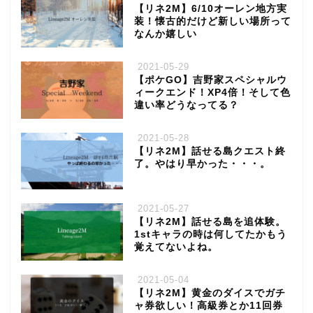
【リネ2M】6/10オーレン地方実
装！懐古的だけど新しい場所って
なんか嬉しい
2021-05-29
【ポケGO】吉野家スペシャルウ
ィークエンド！XP4倍！そして色
違い率どうなってる？
2021-05-28
【リネ2M】話せる島クエスト終
了。やはり早かった・・・。
2021-05-27
【リネ2M】話せる島を追体験。
1stキャラの時は何してたかもう
覚えてないよね。
2021-05-04
【リネ2M】黄金のダイスでガチ
ャ券欲しい！高級券とか11回券