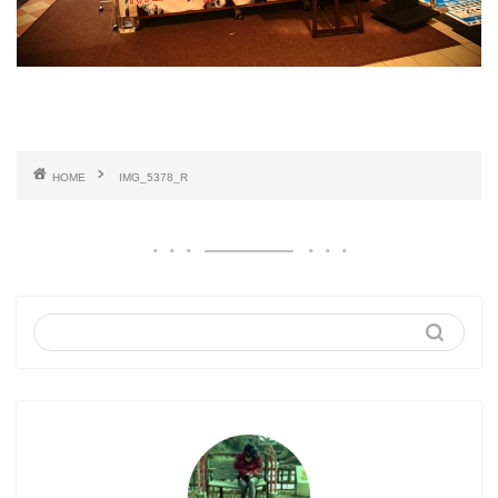
HOME
IMG_5378_R