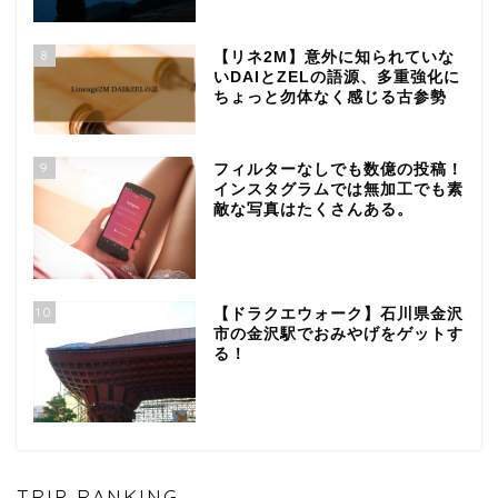
8
【リネ2M】意外に知られていな
いDAIとZELの語源、多重強化に
ちょっと勿体なく感じる古参勢
9
フィルターなしでも数億の投稿！
インスタグラムでは無加工でも素
敵な写真はたくさんある。
10
【ドラクエウォーク】石川県金沢
市の金沢駅でおみやげをゲットす
る！
TRIP RANKING