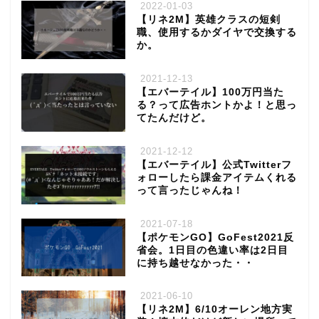
2022-01-03
【リネ2M】英雄クラスの短剣
職、使用するかダイヤで交換する
か。
2021-12-13
【エバーテイル】100万円当た
る？って広告ホントかよ！と思っ
てたんだけど。
2021-12-12
【エバーテイル】公式Twitterフ
ォローしたら課金アイテムくれる
って言ったじゃんね！
2021-07-18
【ポケモンGO】GoFest2021反
省会。1日目の色違い率は2日目
に持ち越せなかった・・
2021-06-10
【リネ2M】6/10オーレン地方実