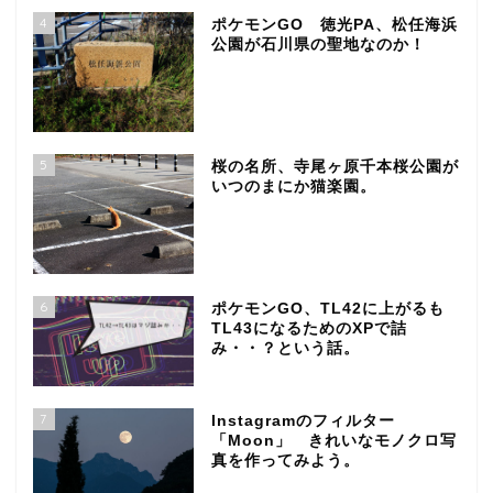
4
ポケモンGO 徳光PA、松任海浜
公園が石川県の聖地なのか！
5
桜の名所、寺尾ヶ原千本桜公園が
いつのまにか猫楽園。
6
ポケモンGO、TL42に上がるも
TL43になるためのXPで詰
み・・？という話。
7
Instagramのフィルター
「Moon」 きれいなモノクロ写
真を作ってみよう。