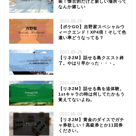
装！懐古的だけど新しい場所って
なんか嬉しい
2021-05-29
【ポケGO】吉野家スペシャルウ
ィークエンド！XP4倍！そして色
違い率どうなってる？
2021-05-28
【リネ2M】話せる島クエスト終
了。やはり早かった・・・。
2021-05-27
【リネ2M】話せる島を追体験。
1stキャラの時は何してたかもう
覚えてないよね。
2021-05-04
【リネ2M】黄金のダイスでガチ
ャ券欲しい！高級券とか11回券
ください。