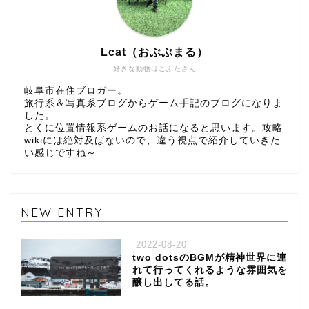
Lcat（おぶぶまる）
好きな動物はこぶたさん
岐阜市在住ブロガー。
旅行系＆写真系ブログからゲーム手記のブログになりま
した。
とくに位置情報系ゲームのお話になると思います。攻略
wikiには絶対及ばないので、違う視点で紹介していきた
い感じですね～
NEW ENTRY
2022-08-20
two dotsのBGMが精神世界に連
れて行ってくれるような雰囲気を
醸し出してる話。