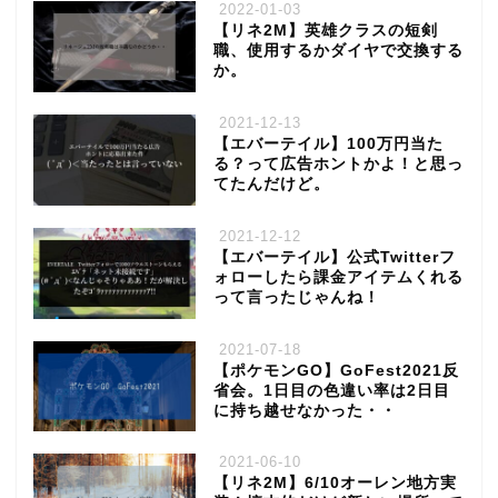
2022-01-03
【リネ2M】英雄クラスの短剣
職、使用するかダイヤで交換する
か。
2021-12-13
【エバーテイル】100万円当た
る？って広告ホントかよ！と思っ
てたんだけど。
2021-12-12
【エバーテイル】公式Twitterフ
ォローしたら課金アイテムくれる
って言ったじゃんね！
2021-07-18
【ポケモンGO】GoFest2021反
省会。1日目の色違い率は2日目
に持ち越せなかった・・
2021-06-10
【リネ2M】6/10オーレン地方実