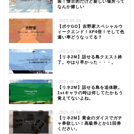
装！懐古的だけど新しい場所って
なんか嬉しい
2021-05-29
【ポケGO】吉野家スペシャルウ
ィークエンド！XP4倍！そして色
違い率どうなってる？
2021-05-28
【リネ2M】話せる島クエスト終
了。やはり早かった・・・。
2021-05-27
【リネ2M】話せる島を追体験。
1stキャラの時は何してたかもう
覚えてないよね。
2021-05-04
【リネ2M】黄金のダイスでガチ
ャ券欲しい！高級券とか11回券
ください。