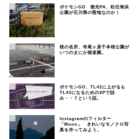
4
ポケモンGO 徳光PA、松任海浜
公園が石川県の聖地なのか！
5
桜の名所、寺尾ヶ原千本桜公園が
いつのまにか猫楽園。
6
ポケモンGO、TL42に上がるも
TL43になるためのXPで詰
み・・？という話。
7
Instagramのフィルター
「Moon」 きれいなモノクロ写
真を作ってみよう。