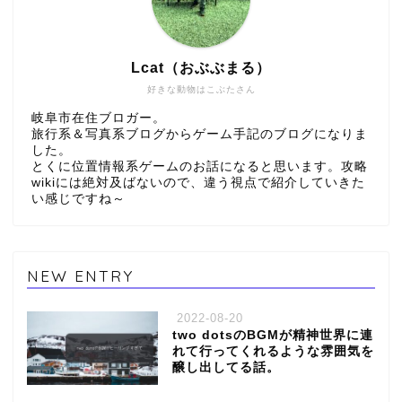
Lcat（おぶぶまる）
好きな動物はこぶたさん
岐阜市在住ブロガー。
旅行系＆写真系ブログからゲーム手記のブログになりま
した。
とくに位置情報系ゲームのお話になると思います。攻略
wikiには絶対及ばないので、違う視点で紹介していきた
い感じですね～
NEW ENTRY
2022-08-20
two dotsのBGMが精神世界に連
れて行ってくれるような雰囲気を
醸し出してる話。