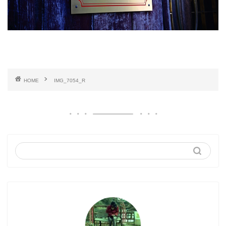
HOME
IMG_7054_R