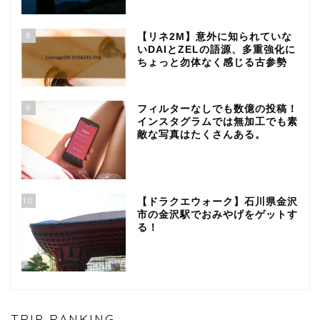
8
【リネ2M】意外に知られていな
いDAIとZELの語源、多重強化に
ちょっと勿体なく感じる古参勢
9
フィルターなしでも数億の投稿！
インスタグラムでは無加工でも素
敵な写真はたくさんある。
10
【ドラクエウォーク】石川県金沢
市の金沢駅でおみやげをゲットす
る！
TRIP RANKING