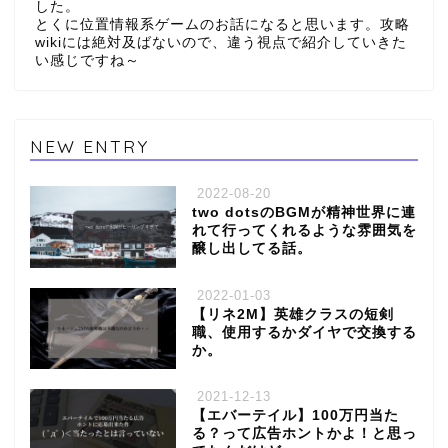
した。
とくに位置情報系ゲームのお話になると思います。攻略
wikiには絶対及ばないので、違う視点で紹介していきた
い感じですね～
NEW ENTRY
2022-08-20
two dotsのBGMが精神世界に連
れて行ってくれるような雰囲気を
醸し出してる話。
2022-01-03
【リネ2M】英雄クラスの短剣
職、使用するかダイヤで交換する
か。
2021-12-13
【エバーテイル】100万円当た
る？って広告ホントかよ！と思っ