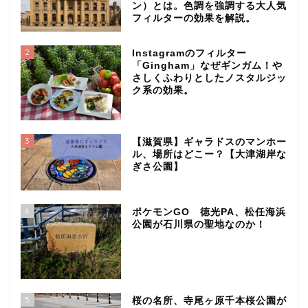
ン）とは。色調を強調する大人気
フィルターの効果を解説。
2
Instagramのフィルター
「Gingham」なぜギンガム！や
さしくふわりとしたノスタルジッ
ク系の効果。
3
【滋賀県】ギャラドスのマンホー
ル、場所はどこー？【大津湖岸な
ぎさ公園】
4
ポケモンGO 徳光PA、松任海浜
公園が石川県の聖地なのか！
5
桜の名所、寺尾ヶ原千本桜公園が