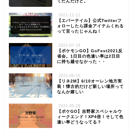
てたんだけど。
2021-12-12
【エバーテイル】公式Twitterフ
ォローしたら課金アイテムくれる
って言ったじゃんね！
2021-07-18
【ポケモンGO】GoFest2021反
省会。1日目の色違い率は2日目
に持ち越せなかった・・
2021-06-10
【リネ2M】6/10オーレン地方実
装！懐古的だけど新しい場所って
なんか嬉しい
2021-05-29
【ポケGO】吉野家スペシャルウ
ィークエンド！XP4倍！そして色
違い率どうなってる？