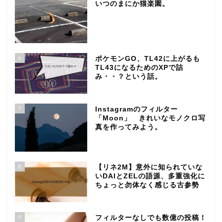
いつのまにか猫楽園。
6
ポケモンGO、TL42に上がるも
TL43になるためのXPで詰
み・・？という話。
7
Instagramのフィルター
「Moon」 きれいなモノクロ写
真を作ってみよう。
8
【リネ2M】意外に知られていな
いDAIとZELの語源、多重強化に
ちょっと勿体なく感じる古参勢
9
フィルターなしでも数億の投稿！