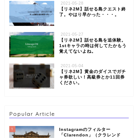
2021-05-28
【リネ2M】話せる島クエスト終
了。やはり早かった・・・。
2021-05-27
【リネ2M】話せる島を追体験。
1stキャラの時は何してたかもう
覚えてないよね。
2021-05-04
【リネ2M】黄金のダイスでガチ
ャ券欲しい！高級券とか11回券
ください。
Popular Article
1
Instagramのフィルター
「Clarendon」（クラレンド