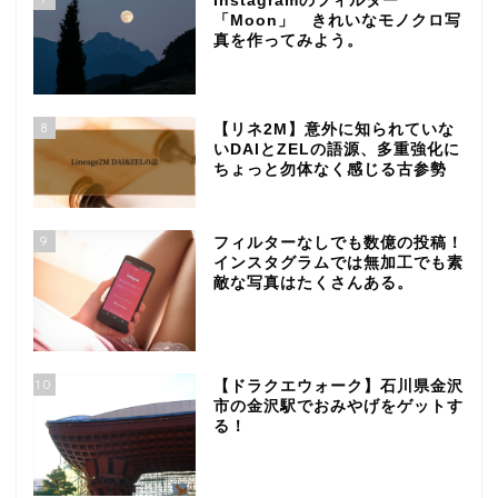
Instagramのフィルター
「Moon」 きれいなモノクロ写
真を作ってみよう。
8
【リネ2M】意外に知られていな
いDAIとZELの語源、多重強化に
ちょっと勿体なく感じる古参勢
9
フィルターなしでも数億の投稿！
インスタグラムでは無加工でも素
敵な写真はたくさんある。
10
【ドラクエウォーク】石川県金沢
市の金沢駅でおみやげをゲットす
る！