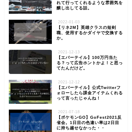
れて行ってくれるような雰囲気を
醸し出してる話。
2022-01-03
【リネ2M】英雄クラスの短剣
職、使用するかダイヤで交換する
か。
2021-12-13
【エバーテイル】100万円当た
る？って広告ホントかよ！と思っ
てたんだけど。
2021-12-12
【エバーテイル】公式Twitterフ
ォローしたら課金アイテムくれる
って言ったじゃんね！
2021-07-18
【ポケモンGO】GoFest2021反
省会。1日目の色違い率は2日目
に持ち越せなかった・・