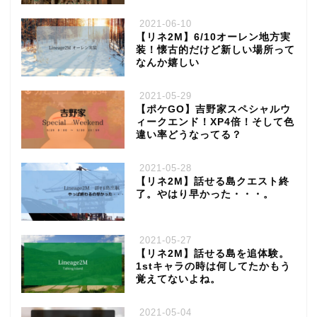
2021-06-10
【リネ2M】6/10オーレン地方実
装！懐古的だけど新しい場所って
なんか嬉しい
2021-05-29
【ポケGO】吉野家スペシャルウ
ィークエンド！XP4倍！そして色
違い率どうなってる？
2021-05-28
【リネ2M】話せる島クエスト終
了。やはり早かった・・・。
2021-05-27
【リネ2M】話せる島を追体験。
1stキャラの時は何してたかもう
覚えてないよね。
2021-05-04