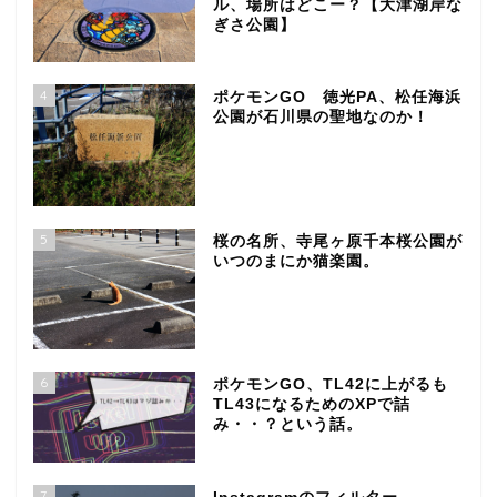
ル、場所はどこー？【大津湖岸な
ぎさ公園】
4
ポケモンGO 徳光PA、松任海浜
公園が石川県の聖地なのか！
5
桜の名所、寺尾ヶ原千本桜公園が
いつのまにか猫楽園。
6
ポケモンGO、TL42に上がるも
TL43になるためのXPで詰
み・・？という話。
7