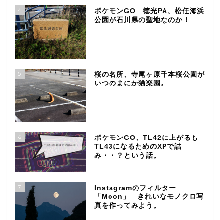
4
ポケモンGO 徳光PA、松任海浜
公園が石川県の聖地なのか！
5
桜の名所、寺尾ヶ原千本桜公園が
いつのまにか猫楽園。
6
ポケモンGO、TL42に上がるも
TL43になるためのXPで詰
み・・？という話。
7
Instagramのフィルター
「Moon」 きれいなモノクロ写
真を作ってみよう。