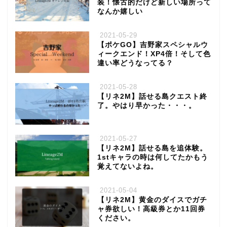
装！懐古的だけど新しい場所って
なんか嬉しい
2021-05-29
【ポケGO】吉野家スペシャルウ
ィークエンド！XP4倍！そして色
違い率どうなってる？
2021-05-28
【リネ2M】話せる島クエスト終
了。やはり早かった・・・。
2021-05-27
【リネ2M】話せる島を追体験。
1stキャラの時は何してたかもう
覚えてないよね。
2021-05-04
【リネ2M】黄金のダイスでガチ
ャ券欲しい！高級券とか11回券
ください。