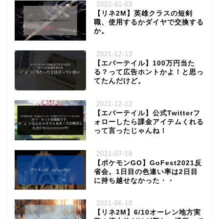
2022-01-03
【リネ2M】英雄クラスの短剣
職、使用するかダイヤで交換する
か。
2021-12-13
【エバーテイル】100万円当た
る？って広告ホントかよ！と思っ
てたんだけど。
2021-12-12
【エバーテイル】公式Twitterフ
ォローしたら課金アイテムくれる
って言ったじゃんね！
2021-07-18
【ポケモンGO】GoFest2021反
省会。1日目の色違い率は2日目
に持ち越せなかった・・
2021-06-10
【リネ2M】6/10オーレン地方実