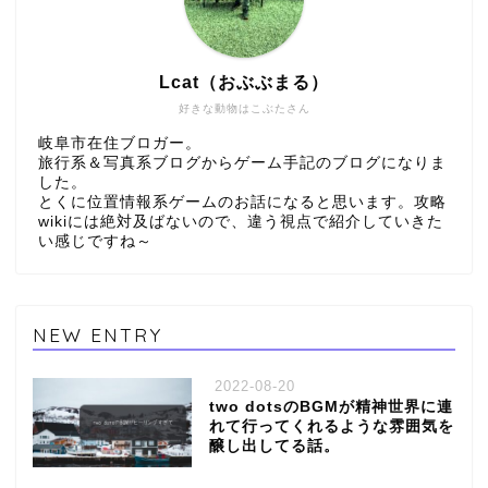
Lcat（おぶぶまる）
好きな動物はこぶたさん
岐阜市在住ブロガー。
旅行系＆写真系ブログからゲーム手記のブログになりま
した。
とくに位置情報系ゲームのお話になると思います。攻略
wikiには絶対及ばないので、違う視点で紹介していきた
い感じですね～
NEW ENTRY
2022-08-20
two dotsのBGMが精神世界に連
れて行ってくれるような雰囲気を
醸し出してる話。