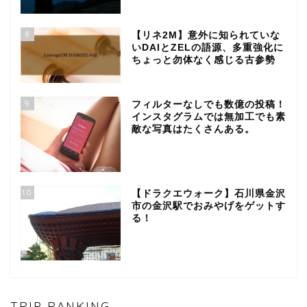
8
【リネ2M】意外に知られていな
いDAIとZELの語源、多重強化に
ちょっと勿体なく感じる古参勢
9
フィルターなしでも数億の投稿！
インスタグラムでは無加工でも素
敵な写真はたくさんある。
10
【ドラクエウォーク】石川県金沢
市の金沢駅でおみやげをゲットす
る！
TRIP RANKING