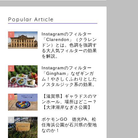
Popular Article
Instagramのフィルター
1
「Clarendon」（クラレン
ドン）とは。色調を強調す
る大人気フィルターの効果
を解説。
Instagramのフィルター
2
「Gingham」なぜギンガ
ム！やさしくふわりとした
ノスタルジック系の効果。
【滋賀県】ギャラドスのマ
3
ンホール、場所はどこー？
【大津湖岸なぎさ公園】
ポケモンGO 徳光PA、松
4
任海浜公園が石川県の聖地
なのか！