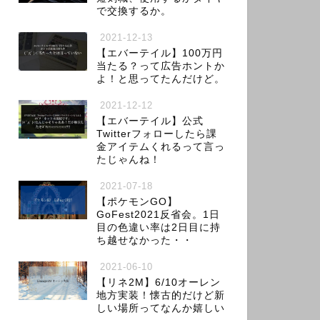
で交換するか。
2021-12-13
【エバーテイル】100万円
当たる？って広告ホントか
よ！と思ってたんだけど。
2021-12-12
【エバーテイル】公式
Twitterフォローしたら課
金アイテムくれるって言っ
たじゃんね！
2021-07-18
【ポケモンGO】
GoFest2021反省会。1日
目の色違い率は2日目に持
ち越せなかった・・
2021-06-10
【リネ2M】6/10オーレン
地方実装！懐古的だけど新
しい場所ってなんか嬉しい