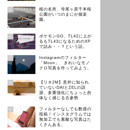
桜の名所、寺尾ヶ原千本桜
5
公園がいつのまにか猫楽
園。
ポケモンGO、TL42に上が
6
るもTL43になるためのXP
で詰み・・？という話。
Instagramのフィルター
7
「Moon」 きれいなモノ
クロ写真を作ってみよう。
【リネ2M】意外に知られ
8
ていないDAIとZELの語
源、多重強化にちょっと勿
体なく感じる古参勢
フィルターなしでも数億の
9
投稿！インスタグラムでは
無加工でも素敵な写真はた
くさんある。