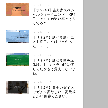
2021-05-29
【ポケGO】吉野家スペシ
ャルウィークエンド！XP4
倍！そして色違い率どうな
ってる？
2021-05-28
【リネ2M】話せる島クエ
スト終了。やはり早かっ
た・・・。
2021-05-27
【リネ2M】話せる島を追
体験。1stキャラの時は何
してたかもう覚えてないよ
ね。
2021-05-04
【リネ2M】黄金のダイス
でガチャ券欲しい！高級券
とか11回券ください。