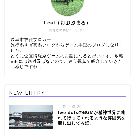
Lcat（おぶぶまる）
好きな動物はこぶたさん
岐阜市在住ブロガー。
旅行系＆写真系ブログからゲーム手記のブログになりま
した。
とくに位置情報系ゲームのお話になると思います。攻略
wikiには絶対及ばないので、違う視点で紹介していきた
い感じですね～
NEW ENTRY
2022-08-20
two dotsのBGMが精神世界に連
れて行ってくれるような雰囲気を
醸し出してる話。