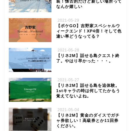
装！懐古的だけど新しい場所って
なんか嬉しい
2021-05-29
【ポケGO】吉野家スペシャルウ
ィークエンド！XP4倍！そして色
違い率どうなってる？
2021-05-28
【リネ2M】話せる島クエスト終
了。やはり早かった・・・。
2021-05-27
【リネ2M】話せる島を追体験。
1stキャラの時は何してたかもう
覚えてないよね。
2021-05-04
【リネ2M】黄金のダイスでガチ
ャ券欲しい！高級券とか11回券
ください。