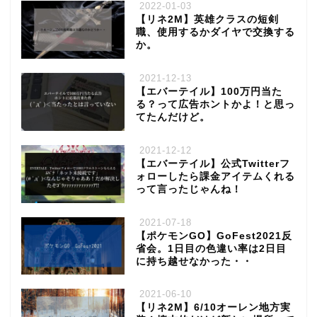
2022-01-03
【リネ2M】英雄クラスの短剣
職、使用するかダイヤで交換する
か。
2021-12-13
【エバーテイル】100万円当た
る？って広告ホントかよ！と思っ
てたんだけど。
2021-12-12
【エバーテイル】公式Twitterフ
ォローしたら課金アイテムくれる
って言ったじゃんね！
2021-07-18
【ポケモンGO】GoFest2021反
省会。1日目の色違い率は2日目
に持ち越せなかった・・
2021-06-10
【リネ2M】6/10オーレン地方実