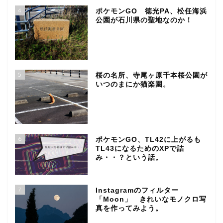
4
ポケモンGO 徳光PA、松任海浜
公園が石川県の聖地なのか！
5
桜の名所、寺尾ヶ原千本桜公園が
いつのまにか猫楽園。
6
ポケモンGO、TL42に上がるも
TL43になるためのXPで詰
み・・？という話。
7
Instagramのフィルター
「Moon」 きれいなモノクロ写
真を作ってみよう。