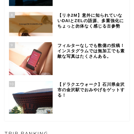
8
【リネ2M】意外に知られていな
いDAIとZELの語源、多重強化に
ちょっと勿体なく感じる古参勢
9
フィルターなしでも数億の投稿！
インスタグラムでは無加工でも素
敵な写真はたくさんある。
10
【ドラクエウォーク】石川県金沢
市の金沢駅でおみやげをゲットす
る！
TRIP RANKING