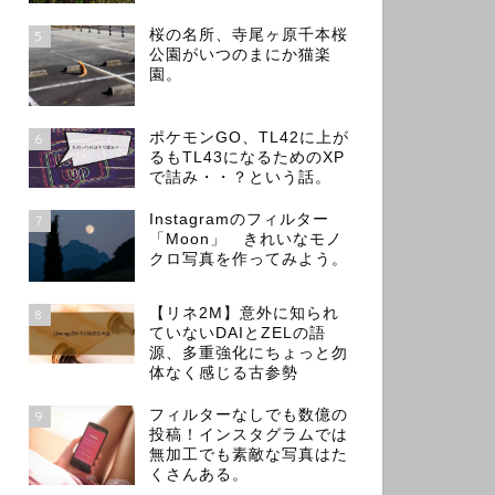
桜の名所、寺尾ヶ原千本桜
5
公園がいつのまにか猫楽
園。
ポケモンGO、TL42に上が
6
るもTL43になるためのXP
で詰み・・？という話。
Instagramのフィルター
7
「Moon」 きれいなモノ
クロ写真を作ってみよう。
【リネ2M】意外に知られ
8
ていないDAIとZELの語
源、多重強化にちょっと勿
体なく感じる古参勢
フィルターなしでも数億の
9
投稿！インスタグラムでは
無加工でも素敵な写真はた
くさんある。