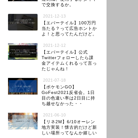
で交換するか。
2021-12-13
【エバーテイル】100万円
当たる？って広告ホントか
よ！と思ってたんだけど。
2021-12-12
【エバーテイル】公式
Twitterフォローしたら課
金アイテムくれるって言っ
たじゃんね！
2021-07-18
【ポケモンGO】
GoFest2021反省会。1日
目の色違い率は2日目に持
ち越せなかった・・
2021-06-10
【リネ2M】6/10オーレン
地方実装！懐古的だけど新
しい場所ってなんか嬉しい