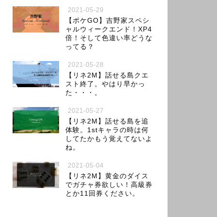
2021-05-29
【ポケGO】吉野家スペシ
ャルウィークエンド！XP4
倍！そして色違い率どうな
ってる？
2021-05-28
【リネ2M】話せる島クエ
スト終了。やはり早かっ
た・・・。
2021-05-27
【リネ2M】話せる島を追
体験。1stキャラの時は何
してたかもう覚えてないよ
ね。
2021-05-04
【リネ2M】黄金のダイス
でガチャ券欲しい！高級券
とか11回券ください。