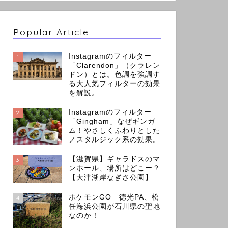
Popular Article
Instagramのフィルター
1
「Clarendon」（クラレン
ドン）とは。色調を強調す
る大人気フィルターの効果
を解説。
Instagramのフィルター
2
「Gingham」なぜギンガ
ム！やさしくふわりとした
ノスタルジック系の効果。
【滋賀県】ギャラドスのマ
3
ンホール、場所はどこー？
【大津湖岸なぎさ公園】
ポケモンGO 徳光PA、松
4
任海浜公園が石川県の聖地
なのか！