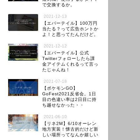
で交換するか。
2021-12-13
【エバーテイル】100万円
当たる？って広告ホントか
よ！と思ってたんだけど。
2021-12-12
【エバーテイル】公式
Twitterフォローしたら課
金アイテムくれるって言っ
たじゃんね！
2021-07-18
【ポケモンGO】
GoFest2021反省会。1日
目の色違い率は2日目に持
ち越せなかった・・
2021-06-10
【リネ2M】6/10オーレン
地方実装！懐古的だけど新
しい場所ってなんか嬉しい