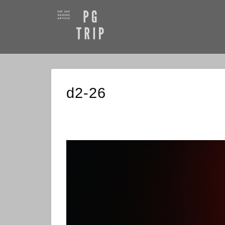
d2-26