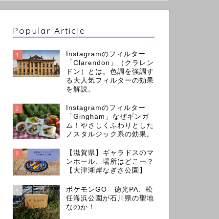
Popular Article
Instagramのフィルター
1
「Clarendon」（クラレン
ドン）とは。色調を強調す
る大人気フィルターの効果
を解説。
Instagramのフィルター
2
「Gingham」なぜギンガ
ム！やさしくふわりとした
ノスタルジック系の効果。
【滋賀県】ギャラドスのマ
3
ンホール、場所はどこー？
【大津湖岸なぎさ公園】
ポケモンGO 徳光PA、松
4
任海浜公園が石川県の聖地
なのか！