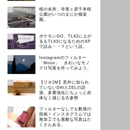
桜の名所、寺尾ヶ原千本桜
5
公園がいつのまにか猫楽
園。
ポケモンGO、TL42に上が
6
るもTL43になるためのXP
で詰み・・？という話。
Instagramのフィルター
7
「Moon」 きれいなモノ
クロ写真を作ってみよう。
【リネ2M】意外に知られ
8
ていないDAIとZELの語
源、多重強化にちょっと勿
体なく感じる古参勢
フィルターなしでも数億の
9
投稿！インスタグラムでは
無加工でも素敵な写真はた
くさんある。