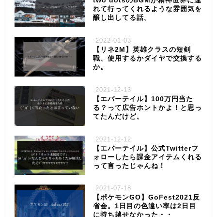
two dotsのBGMが精神世界に連
れて行ってくれるような雰囲気を
醸し出してる話。
2022-01-03
【リネ2M】英雄クラスの短剣
職、使用するかダイヤで交換する
か。
2021-12-13
【エバーテイル】100万円当た
る？って広告ホントかよ！と思っ
てたんだけど。
2021-12-12
【エバーテイル】公式Twitterフ
ォローしたら課金アイテムくれる
って言ったじゃんね！
2021-07-18
【ポケモンGO】GoFest2021反
省会。1日目の色違い率は2日目
に持ち越せなかった・・