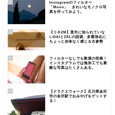
7
Instagramのフィルター
「Moon」 きれいなモノクロ写
真を作ってみよう。
8
【リネ2M】意外に知られていな
いDAIとZELの語源、多重強化に
ちょっと勿体なく感じる古参勢
9
フィルターなしでも数億の投稿！
インスタグラムでは無加工でも素
敵な写真はたくさんある。
10
【ドラクエウォーク】石川県金沢
市の金沢駅でおみやげをゲットす
る！