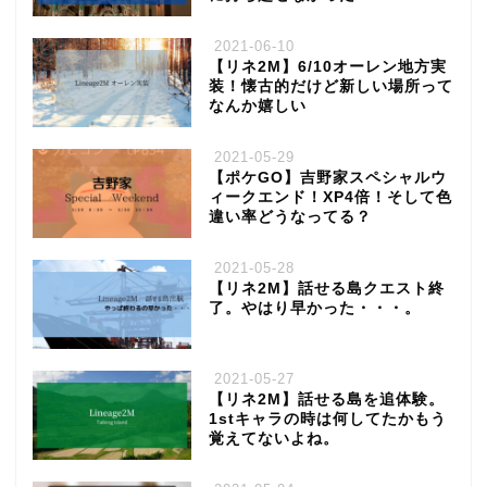
2021-06-10
【リネ2M】6/10オーレン地方実
装！懐古的だけど新しい場所って
なんか嬉しい
2021-05-29
【ポケGO】吉野家スペシャルウ
ィークエンド！XP4倍！そして色
違い率どうなってる？
2021-05-28
【リネ2M】話せる島クエスト終
了。やはり早かった・・・。
2021-05-27
【リネ2M】話せる島を追体験。
1stキャラの時は何してたかもう
覚えてないよね。