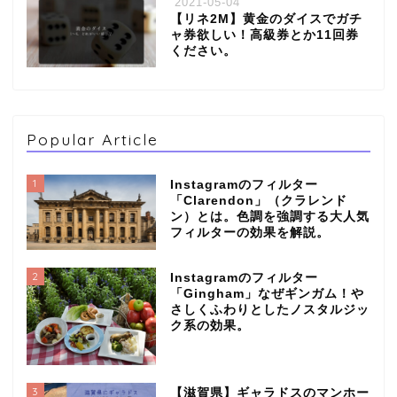
2021-05-04
【リネ2M】黄金のダイスでガチ
ャ券欲しい！高級券とか11回券
ください。
Popular Article
1
Instagramのフィルター
「Clarendon」（クラレンド
ン）とは。色調を強調する大人気
フィルターの効果を解説。
2
Instagramのフィルター
「Gingham」なぜギンガム！や
さしくふわりとしたノスタルジッ
ク系の効果。
3
【滋賀県】ギャラドスのマンホー