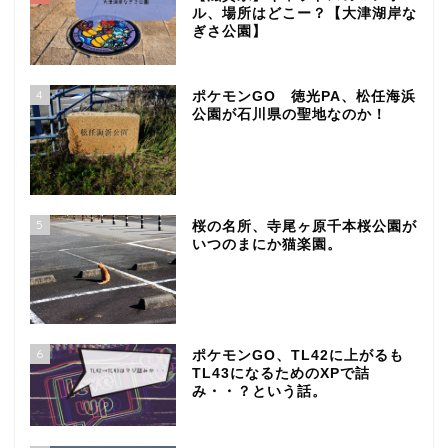
ル、場所はどこー？【大津湖岸な
ぎさ公園】
4
ポケモンGO 徳光PA、松任海浜
公園が石川県の聖地なのか！
5
桜の名所、寺尾ヶ原千本桜公園が
いつのまにか猫楽園。
6
ポケモンGO、TL42に上がるも
TL43になるためのXPで詰
み・・？という話。