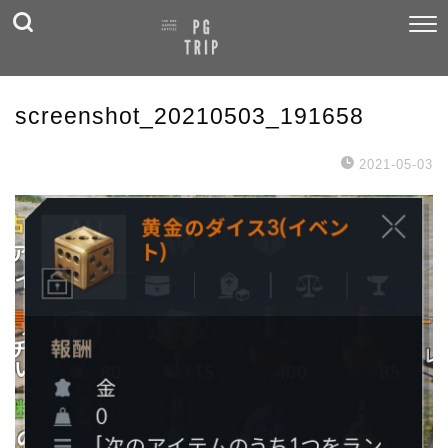
screenshot_20210503_191658
2021-05-03