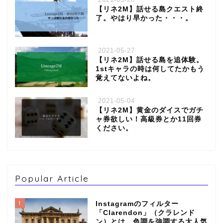
【リネ2M】話せる島クエスト終
了。やはり早かった・・・。
2021-05-27
【リネ2M】話せる島を追体験。
1stキャラの時は何してたかもう
覚えてないよね。
2021-05-04
【リネ2M】黄金のダイスでガチ
ャ券欲しい！高級券とか11回券
ください。
Popular Article
1
Instagramのフィルター
「Clarendon」（クラレンド
ン）とは。色調を強調する大人気