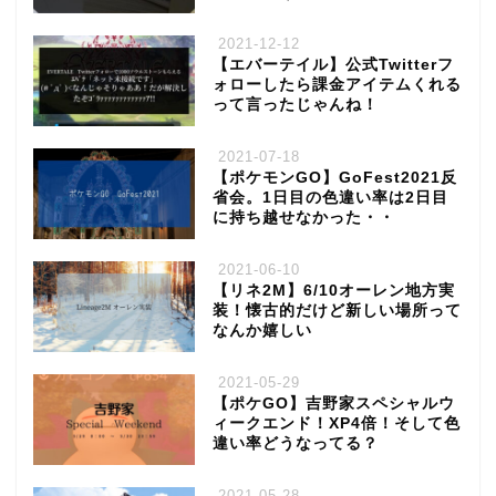
2021-12-12
【エバーテイル】公式Twitterフ
ォローしたら課金アイテムくれる
って言ったじゃんね！
2021-07-18
【ポケモンGO】GoFest2021反
省会。1日目の色違い率は2日目
に持ち越せなかった・・
2021-06-10
【リネ2M】6/10オーレン地方実
装！懐古的だけど新しい場所って
なんか嬉しい
2021-05-29
【ポケGO】吉野家スペシャルウ
ィークエンド！XP4倍！そして色
違い率どうなってる？
2021-05-28