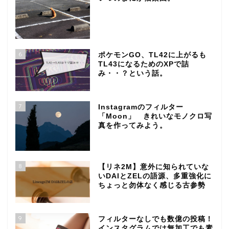
6
ポケモンGO、TL42に上がるも
TL43になるためのXPで詰
み・・？という話。
7
Instagramのフィルター
「Moon」 きれいなモノクロ写
真を作ってみよう。
8
【リネ2M】意外に知られていな
いDAIとZELの語源、多重強化に
ちょっと勿体なく感じる古参勢
9
フィルターなしでも数億の投稿！
インスタグラムでは無加工でも素