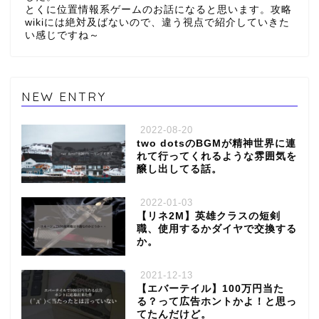
とくに位置情報系ゲームのお話になると思います。攻略
wikiには絶対及ばないので、違う視点で紹介していきた
い感じですね～
NEW ENTRY
2022-08-20
two dotsのBGMが精神世界に連
れて行ってくれるような雰囲気を
醸し出してる話。
2022-01-03
【リネ2M】英雄クラスの短剣
職、使用するかダイヤで交換する
か。
2021-12-13
【エバーテイル】100万円当た
る？って広告ホントかよ！と思っ
てたんだけど。