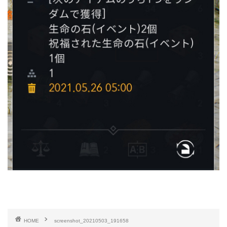
HOME
screenshot_20210503_191658