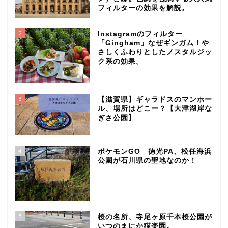
フィルターの効果を解説。
2
Instagramのフィルター
「Gingham」なぜギンガム！や
さしくふわりとしたノスタルジッ
ク系の効果。
3
【滋賀県】ギャラドスのマンホー
ル、場所はどこー？【大津湖岸な
ぎさ公園】
4
ポケモンGO 徳光PA、松任海浜
公園が石川県の聖地なのか！
5
桜の名所、寺尾ヶ原千本桜公園が
いつのまにか猫楽園。