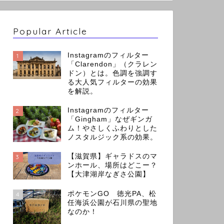
Popular Article
Instagramのフィルター
1
「Clarendon」（クラレン
ドン）とは。色調を強調す
る大人気フィルターの効果
を解説。
Instagramのフィルター
2
「Gingham」なぜギンガ
ム！やさしくふわりとした
ノスタルジック系の効果。
【滋賀県】ギャラドスのマ
3
ンホール、場所はどこー？
【大津湖岸なぎさ公園】
ポケモンGO 徳光PA、松
4
任海浜公園が石川県の聖地
なのか！