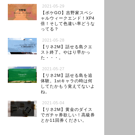
2021-05-29
【ポケGO】吉野家スペシ
ャルウィークエンド！XP4
倍！そして色違い率どうな
ってる？
2021-05-28
【リネ2M】話せる島クエ
スト終了。やはり早かっ
た・・・。
2021-05-27
【リネ2M】話せる島を追
体験。1stキャラの時は何
してたかもう覚えてないよ
ね。
2021-05-04
【リネ2M】黄金のダイス
でガチャ券欲しい！高級券
とか11回券ください。