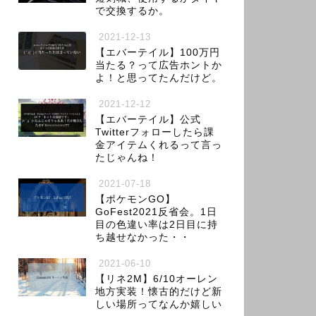
で交換するか。
2021-12-13
【エバーテイル】100万円
当たる？って広告ホントか
よ！と思ってたんだけど。
2021-12-12
【エバーテイル】公式
Twitterフォローしたら課
金アイテムくれるって言っ
たじゃんね！
2021-07-18
【ポケモンGO】
GoFest2021反省会。1日
目の色違い率は2日目に持
ち越せなかった・・
2021-06-10
【リネ2M】6/10オーレン
地方実装！懐古的だけど新
しい場所ってなんか嬉しい