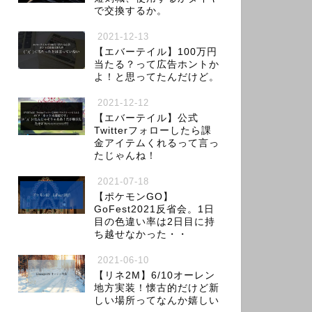
で交換するか。
2021-12-13
【エバーテイル】100万円
当たる？って広告ホントか
よ！と思ってたんだけど。
2021-12-12
【エバーテイル】公式
Twitterフォローしたら課
金アイテムくれるって言っ
たじゃんね！
2021-07-18
【ポケモンGO】
GoFest2021反省会。1日
目の色違い率は2日目に持
ち越せなかった・・
2021-06-10
【リネ2M】6/10オーレン
地方実装！懐古的だけど新
しい場所ってなんか嬉しい