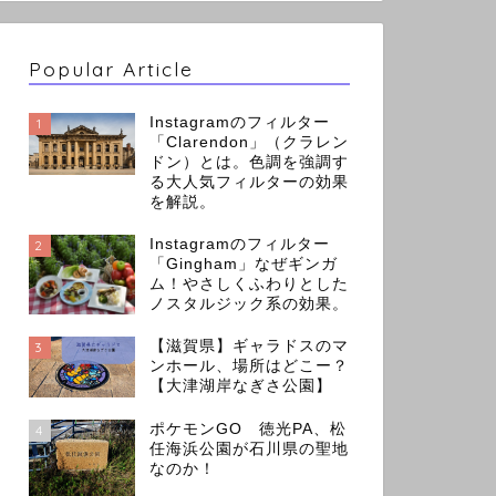
Popular Article
Instagramのフィルター
1
「Clarendon」（クラレン
ドン）とは。色調を強調す
る大人気フィルターの効果
を解説。
Instagramのフィルター
2
「Gingham」なぜギンガ
ム！やさしくふわりとした
ノスタルジック系の効果。
【滋賀県】ギャラドスのマ
3
ンホール、場所はどこー？
【大津湖岸なぎさ公園】
ポケモンGO 徳光PA、松
4
任海浜公園が石川県の聖地
なのか！