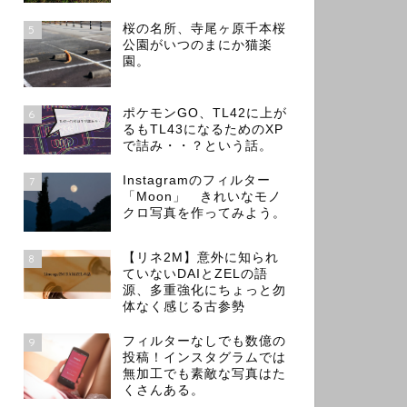
桜の名所、寺尾ヶ原千本桜
5
公園がいつのまにか猫楽
園。
ポケモンGO、TL42に上が
6
るもTL43になるためのXP
で詰み・・？という話。
Instagramのフィルター
7
「Moon」 きれいなモノ
クロ写真を作ってみよう。
【リネ2M】意外に知られ
8
ていないDAIとZELの語
源、多重強化にちょっと勿
体なく感じる古参勢
フィルターなしでも数億の
9
投稿！インスタグラムでは
無加工でも素敵な写真はた
くさんある。