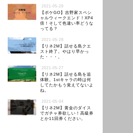
2021-05-29
【ポケGO】吉野家スペシ
ャルウィークエンド！XP4
倍！そして色違い率どうな
ってる？
2021-05-28
【リネ2M】話せる島クエ
スト終了。やはり早かっ
た・・・。
2021-05-27
【リネ2M】話せる島を追
体験。1stキャラの時は何
してたかもう覚えてないよ
ね。
2021-05-04
【リネ2M】黄金のダイス
でガチャ券欲しい！高級券
とか11回券ください。