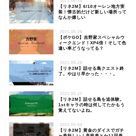
2021-06-10
【リネ2M】6/10オーレン地方実
装！懐古的だけど新しい場所って
なんか嬉しい
2021-05-29
【ポケGO】吉野家スペシャルウ
ィークエンド！XP4倍！そして色
違い率どうなってる？
2021-05-28
【リネ2M】話せる島クエスト終
了。やはり早かった・・・。
2021-05-27
【リネ2M】話せる島を追体験。
1stキャラの時は何してたかもう
覚えてないよね。
2021-05-04
【リネ2M】黄金のダイスでガチ
ャ券欲しい！高級券とか11回券