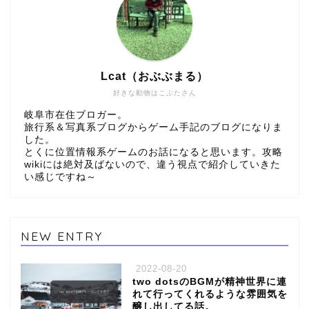
Lcat（おぶぶまる）
好きな動物はこぶたさん
岐阜市在住ブロガー。
旅行系＆写真系ブログからゲーム手記のブログになりま
した。
とくに位置情報系ゲームのお話になると思います。攻略
wikiには絶対及ばないので、違う視点で紹介していきた
い感じですね～
NEW ENTRY
2022-08-20
two dotsのBGMが精神世界に連
れて行ってくれるような雰囲気を
醸し出してる話。