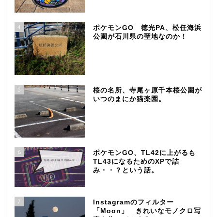
4
ポケモンGO 徳光PA、松任海浜
公園が石川県の聖地なのか！
5
桜の名所、寺尾ヶ原千本桜公園が
いつのまにか猫楽園。
6
ポケモンGO、TL42に上がるも
TL43になるためのXPで詰
み・・？という話。
7
Instagramのフィルター
「Moon」 きれいなモノクロ写