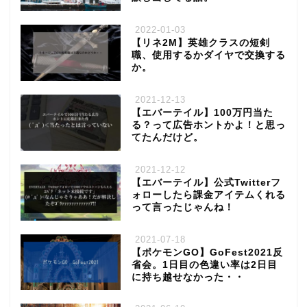
2022-01-03
【リネ2M】英雄クラスの短剣
職、使用するかダイヤで交換する
か。
2021-12-13
【エバーテイル】100万円当た
る？って広告ホントかよ！と思っ
てたんだけど。
2021-12-12
【エバーテイル】公式Twitterフ
ォローしたら課金アイテムくれる
って言ったじゃんね！
2021-07-18
【ポケモンGO】GoFest2021反
省会。1日目の色違い率は2日目
に持ち越せなかった・・