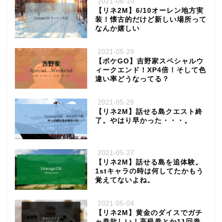
2021-06-10
【リネ2M】6/10オーレン地方実
装！懐古的だけど新しい場所って
なんか嬉しい
2021-05-29
【ポケGO】吉野家スペシャルウ
ィークエンド！XP4倍！そして色
違い率どうなってる？
2021-05-28
【リネ2M】話せる島クエスト終
了。やはり早かった・・・。
2021-05-27
【リネ2M】話せる島を追体験。
1stキャラの時は何してたかもう
覚えてないよね。
2021-05-04
【リネ2M】黄金のダイスでガチ
ャ券欲しい！高級券とか11回券