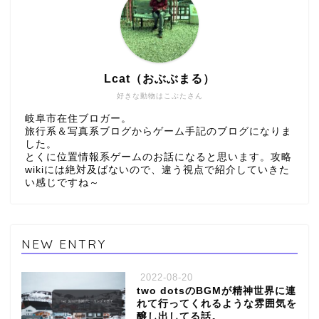
Lcat（おぶぶまる）
好きな動物はこぶたさん
岐阜市在住ブロガー。
旅行系＆写真系ブログからゲーム手記のブログになりま
した。
とくに位置情報系ゲームのお話になると思います。攻略
wikiには絶対及ばないので、違う視点で紹介していきた
い感じですね～
NEW ENTRY
2022-08-20
two dotsのBGMが精神世界に連
れて行ってくれるような雰囲気を
醸し出してる話。