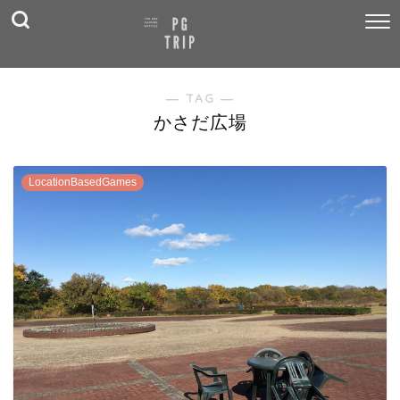
― TAG ―
かさだ広場
LocationBasedGames