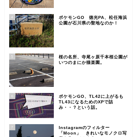
4
ポケモンGO 徳光PA、松任海浜
公園が石川県の聖地なのか！
5
桜の名所、寺尾ヶ原千本桜公園が
いつのまにか猫楽園。
6
ポケモンGO、TL42に上がるも
TL43になるためのXPで詰
み・・？という話。
7
Instagramのフィルター
「Moon」 きれいなモノクロ写