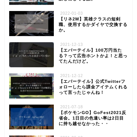
2022-01-03
【リネ2M】英雄クラスの短剣
職、使用するかダイヤで交換する
か。
2021-12-13
【エバーテイル】100万円当た
る？って広告ホントかよ！と思っ
てたんだけど。
2021-12-12
【エバーテイル】公式Twitterフ
ォローしたら課金アイテムくれる
って言ったじゃんね！
2021-07-18
【ポケモンGO】GoFest2021反
省会。1日目の色違い率は2日目
に持ち越せなかった・・