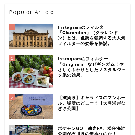
Popular Article
1
Instagramのフィルター
「Clarendon」（クラレンド
ン）とは。色調を強調する大人気
フィルターの効果を解説。
2
Instagramのフィルター
「Gingham」なぜギンガム！や
さしくふわりとしたノスタルジッ
ク系の効果。
3
【滋賀県】ギャラドスのマンホー
ル、場所はどこー？【大津湖岸な
ぎさ公園】
4
ポケモンGO 徳光PA、松任海浜
公園が石川県の聖地なのか！