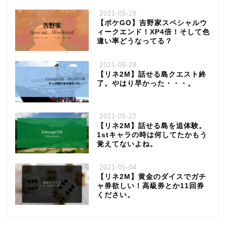
2021-05-29
【ポケGO】吉野家スペシャルウ
ィークエンド！XP4倍！そして色
違い率どうなってる？
2021-05-28
【リネ2M】話せる島クエスト終
了。やはり早かった・・・。
2021-05-27
【リネ2M】話せる島を追体験。
1stキャラの時は何してたかもう
覚えてないよね。
2021-05-04
【リネ2M】黄金のダイスでガチ
ャ券欲しい！高級券とか11回券
ください。