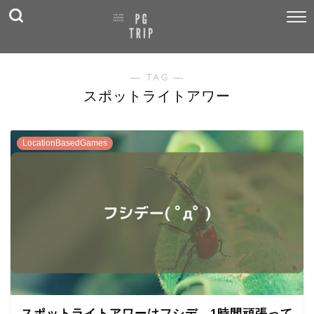
― TAG ―
スポットライトアワー
LocationBasedGames
スポットライトアワーはフシデ。1時間頑張って