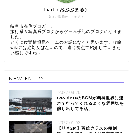
Lcat（おぶぶまる）
好きな動物はこぶたさん
岐阜市在住ブロガー。
旅行系＆写真系ブログからゲーム手記のブログになりま
した。
とくに位置情報系ゲームのお話になると思います。攻略
wikiには絶対及ばないので、違う視点で紹介していきた
い感じですね～
NEW ENTRY
2022-08-20
two dotsのBGMが精神世界に連
れて行ってくれるような雰囲気を
醸し出してる話。
2022-01-03
【リネ2M】英雄クラスの短剣