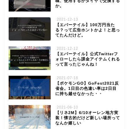
職、使用するかダイヤで交換する
か。
2021-12-13
【エバーテイル】100万円当た
る？って広告ホントかよ！と思っ
てたんだけど。
2021-12-12
【エバーテイル】公式Twitterフ
ォローしたら課金アイテムくれる
って言ったじゃんね！
2021-07-18
【ポケモンGO】GoFest2021反
省会。1日目の色違い率は2日目
に持ち越せなかった・・
2021-06-10
【リネ2M】6/10オーレン地方実
装！懐古的だけど新しい場所って
なんか嬉しい