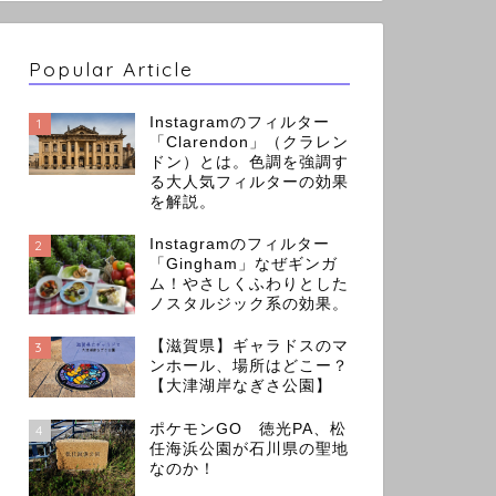
Popular Article
Instagramのフィルター
1
「Clarendon」（クラレン
ドン）とは。色調を強調す
る大人気フィルターの効果
を解説。
Instagramのフィルター
2
「Gingham」なぜギンガ
ム！やさしくふわりとした
ノスタルジック系の効果。
【滋賀県】ギャラドスのマ
3
ンホール、場所はどこー？
【大津湖岸なぎさ公園】
ポケモンGO 徳光PA、松
4
任海浜公園が石川県の聖地
なのか！