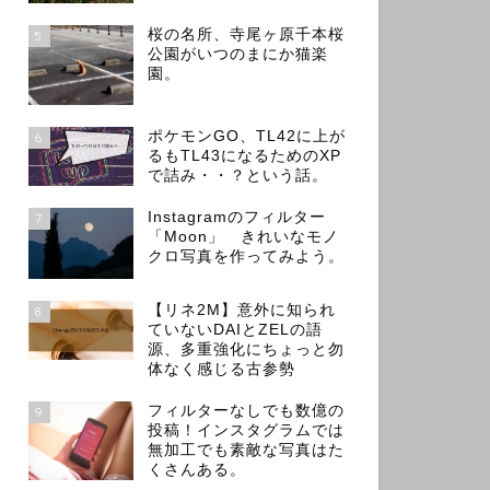
桜の名所、寺尾ヶ原千本桜
5
公園がいつのまにか猫楽
園。
ポケモンGO、TL42に上が
6
るもTL43になるためのXP
で詰み・・？という話。
Instagramのフィルター
7
「Moon」 きれいなモノ
クロ写真を作ってみよう。
【リネ2M】意外に知られ
8
ていないDAIとZELの語
源、多重強化にちょっと勿
体なく感じる古参勢
フィルターなしでも数億の
9
投稿！インスタグラムでは
無加工でも素敵な写真はた
くさんある。