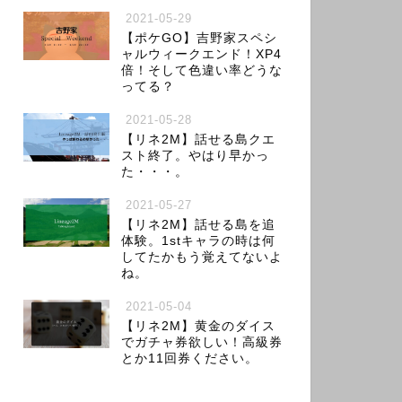
2021-05-29
【ポケGO】吉野家スペシ
ャルウィークエンド！XP4
倍！そして色違い率どうな
ってる？
2021-05-28
【リネ2M】話せる島クエ
スト終了。やはり早かっ
た・・・。
2021-05-27
【リネ2M】話せる島を追
体験。1stキャラの時は何
してたかもう覚えてないよ
ね。
2021-05-04
【リネ2M】黄金のダイス
でガチャ券欲しい！高級券
とか11回券ください。