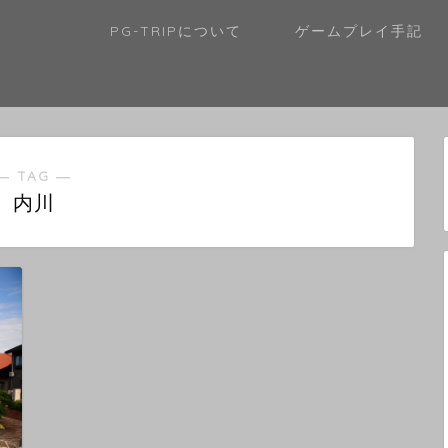
PG-TRIPについて
ゲームプレイ手記
― TAG ―
内川