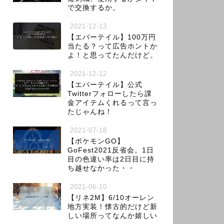
で交換するか。
2021-12-13
【エバーテイル】100万円
当たる？って広告ホントか
よ！と思ってたんだけど。
2021-12-12
【エバーテイル】公式
Twitterフォローしたら課
金アイテムくれるって言っ
たじゃんね！
2021-07-18
【ポケモンGO】
GoFest2021反省会。1日
目の色違い率は2日目に持
ち越せなかった・・
2021-06-10
【リネ2M】6/10オーレン
地方実装！懐古的だけど新
しい場所ってなんか嬉しい