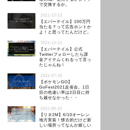
で交換するか。
2021-12-13
【エバーテイル】100万円
当たる？って広告ホントか
よ！と思ってたんだけど。
2021-12-12
【エバーテイル】公式
Twitterフォローしたら課
金アイテムくれるって言っ
たじゃんね！
2021-07-18
【ポケモンGO】
GoFest2021反省会。1日
目の色違い率は2日目に持
ち越せなかった・・
2021-06-10
【リネ2M】6/10オーレン
地方実装！懐古的だけど新
しい場所ってなんか嬉しい