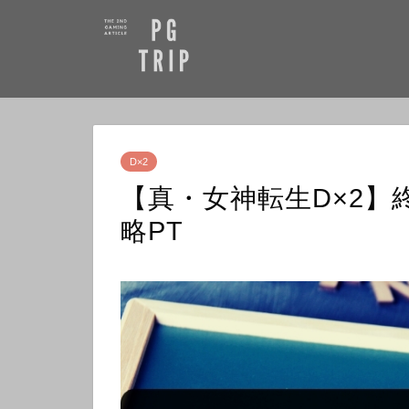
D×2
【真・女神転生D×2】
略PT