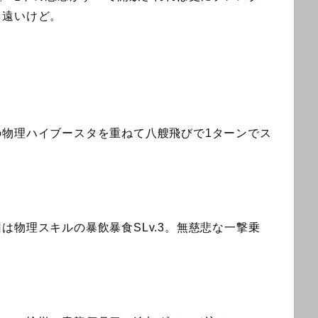
。遠いけど。
の物理ハイブースタを重ねて八艘飛びで1ターンでス
は物理スキルの暴飲暴食SLv.3。無慈悲な一撃乗