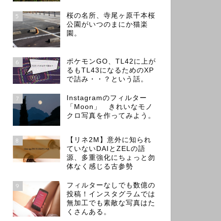
桜の名所、寺尾ヶ原千本桜
5
公園がいつのまにか猫楽
園。
ポケモンGO、TL42に上が
6
るもTL43になるためのXP
で詰み・・？という話。
Instagramのフィルター
7
「Moon」 きれいなモノ
クロ写真を作ってみよう。
【リネ2M】意外に知られ
8
ていないDAIとZELの語
源、多重強化にちょっと勿
体なく感じる古参勢
フィルターなしでも数億の
9
投稿！インスタグラムでは
無加工でも素敵な写真はた
くさんある。