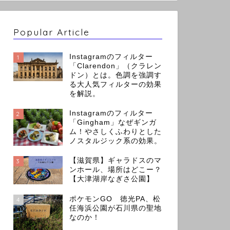
Popular Article
Instagramのフィルター
1
「Clarendon」（クラレン
ドン）とは。色調を強調す
る大人気フィルターの効果
を解説。
Instagramのフィルター
2
「Gingham」なぜギンガ
ム！やさしくふわりとした
ノスタルジック系の効果。
【滋賀県】ギャラドスのマ
3
ンホール、場所はどこー？
【大津湖岸なぎさ公園】
ポケモンGO 徳光PA、松
4
任海浜公園が石川県の聖地
なのか！