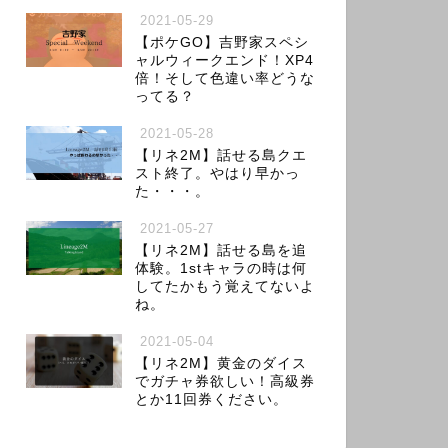
2021-05-29
【ポケGO】吉野家スペシ
ャルウィークエンド！XP4
倍！そして色違い率どうな
ってる？
2021-05-28
【リネ2M】話せる島クエ
スト終了。やはり早かっ
た・・・。
2021-05-27
【リネ2M】話せる島を追
体験。1stキャラの時は何
してたかもう覚えてないよ
ね。
2021-05-04
【リネ2M】黄金のダイス
でガチャ券欲しい！高級券
とか11回券ください。