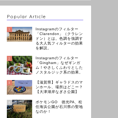
Popular Article
Instagramのフィルター
1
「Clarendon」（クラレン
ドン）とは。色調を強調す
る大人気フィルターの効果
を解説。
Instagramのフィルター
2
「Gingham」なぜギンガ
ム！やさしくふわりとした
ノスタルジック系の効果。
【滋賀県】ギャラドスのマ
3
ンホール、場所はどこー？
【大津湖岸なぎさ公園】
ポケモンGO 徳光PA、松
4
任海浜公園が石川県の聖地
なのか！