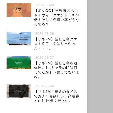
2021-05-29
【ポケGO】吉野家スペシ
ャルウィークエンド！XP4
倍！そして色違い率どうな
ってる？
2021-05-28
【リネ2M】話せる島クエ
スト終了。やはり早かっ
た・・・。
2021-05-27
【リネ2M】話せる島を追
体験。1stキャラの時は何
してたかもう覚えてないよ
ね。
2021-05-04
【リネ2M】黄金のダイス
でガチャ券欲しい！高級券
とか11回券ください。