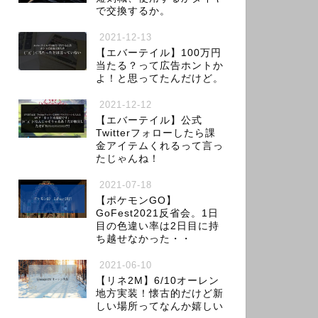
で交換するか。
2021-12-13
【エバーテイル】100万円
当たる？って広告ホントか
よ！と思ってたんだけど。
2021-12-12
【エバーテイル】公式
Twitterフォローしたら課
金アイテムくれるって言っ
たじゃんね！
2021-07-18
【ポケモンGO】
GoFest2021反省会。1日
目の色違い率は2日目に持
ち越せなかった・・
2021-06-10
【リネ2M】6/10オーレン
地方実装！懐古的だけど新
しい場所ってなんか嬉しい