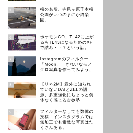
桜の名所、寺尾ヶ原千本桜
5
公園がいつのまにか猫楽
園。
ポケモンGO、TL42に上が
6
るもTL43になるためのXP
で詰み・・？という話。
Instagramのフィルター
7
「Moon」 きれいなモノ
クロ写真を作ってみよう。
【リネ2M】意外に知られ
8
ていないDAIとZELの語
源、多重強化にちょっと勿
体なく感じる古参勢
フィルターなしでも数億の
9
投稿！インスタグラムでは
無加工でも素敵な写真はた
くさんある。